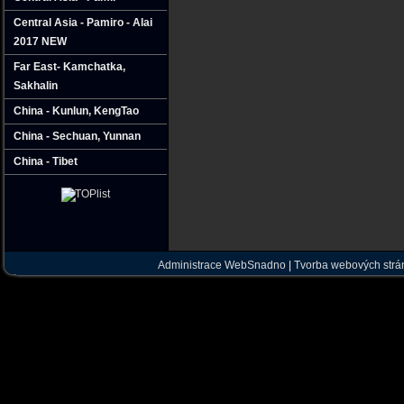
Central Asia - Pamiro - Alai
2017 NEW
Far East- Kamchatka‚
Sakhalin
China - Kunlun‚ KengTao
China - Sechuan‚ Yunnan
China - Tibet
Administrace WebSnadno
|
Tvorba webových str