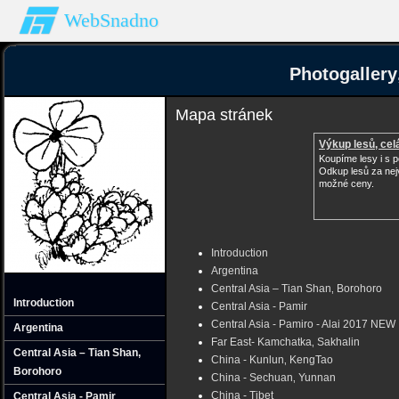
WebSnadno
Photogallery
Mapa stránek
Výkup lesů, cel
Koupíme lesy i s
Odkup lesů za nej
možné ceny.
Introduction
Argentina
Central Asia – Tian Shan‚ Borohoro
Introduction
Central Asia - Pamir
Central Asia - Pamiro - Alai 2017 NEW
Argentina
Far East- Kamchatka‚ Sakhalin
Central Asia – Tian Shan‚
China - Kunlun‚ KengTao
Borohoro
China - Sechuan‚ Yunnan
China - Tibet
Central Asia - Pamir