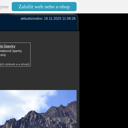
Založit web nebo e-shop
jeme
aktualizováno: 16.11.2025 11:08:26
ki šperky
trieborné šperky
ceny
ých stránek a e-shopů