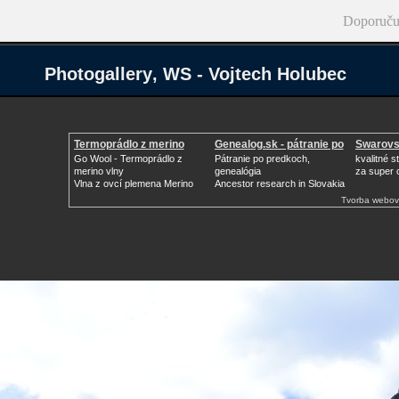
Doporuču
Photogallery‚ WS - Vojtech Holubec
Termoprádlo z merino
Genealog.sk - pátranie po
Swarovs
vlny
Go Wool - Termoprádlo z
Pátranie po predkoch,
kvalitné s
merino vlny
genealógia
za super 
Vlna z ovcí plemena Merino
Ancestor research in Slovakia
Tvorba webov